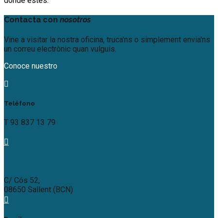
donde estés.
Contacta con
nosotros
Vine a visitar la nostra oficina, truca'ns o simplement envia'ns
un correu electrònic quan vulguis.
Conoce nuestro
ERP online
Teléfono
T 93 837 13 79
Direcció
C/ Cós 52,
08650 Sallent (BCN)