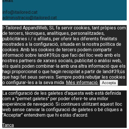
Email
info@itailored.cat
administracio@itailored.cat
I-Tailored AppandWeb, SL fa servir cookies, tant pròpies com
de tercers, tècniques, analítiques, personalitzades,
publicitàries i / o afiliats, per oferir les diferents finalitats
mostrades a la configuració, situada en la nostra política de
cookies. Amb les cookies de tercers podem compartir
informació sobre land#39;ús que faci del lloc web amb els
nostres partners de xarxes socials, publicitat o anàlisi web,
els quals poden combinar-la amb una altra informació que els
hagi proporcionat o que hagin recopilat a partir de land#39;ús
que hagi fet seus serveis. Sempre podrà rebutjar les cookies
o configurar-les a la seva mida.
Més informació.
Accepta
La configuració de les galetes d'aquesta web està definida
com a "permet galetes" per poder oferir-te una millor
experiència de navegació. Si continues utilitzant aquest lloc
web sense canviar la configuració de galetes o bé cliques a
"Acceptar" entendrem que hi estàs d'acord.
Tanca