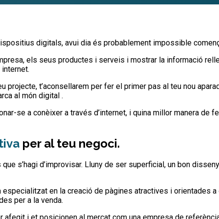
ispositius digitals, avui dia és probablement impossible comença
presa, els seus productes i serveis i mostrar la informació rell
internet.
 projecte, t’aconsellarem per fer el primer pas al teu nou aparad
rca al món digital .
 donar-se a conèixer a través d’internet, i quina millor manera d
tiva
per al teu negoci.
ue s’hagi d’improvisar. Lluny de ser superficial, un bon dissen
ecialitzat en la creació de pàgines atractives i orientades a ca
ades per a la venda.
r afegit i et posicionen al mercat com una empresa de referència