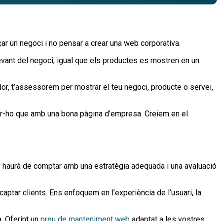
r un negoci i no pensar a crear una web corporativa.
evant del negoci, igual que els productes es mostren en un
or, t’assessorem per mostrar el teu negoci, producte o servei,
e fer-ho que amb una bona pàgina d’empresa. Creiem en el
y haurà de comptar amb una estratègia adequada i una avaluació
ptar clients. Ens enfoquem en l’experiència de l’usuari, la
. Oferint un
preu de manteniment web
adaptat a les vostres