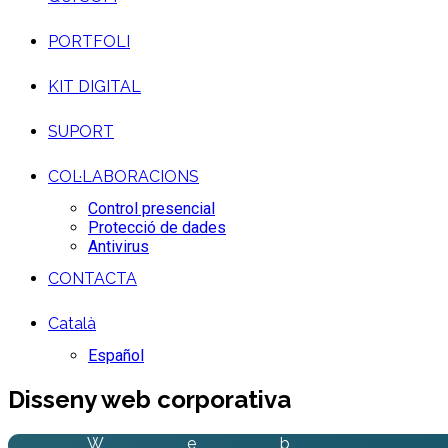
PORTFOLI
KIT DIGITAL
SUPORT
COL·LABORACIONS
Control presencial
Protecció de dades
Antivirus
CONTACTA
Català
Español
Disseny web corporativa
W
e
b