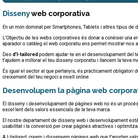
Disseny
web corporativa
En un món dominat per Smartphones, Tablets i altres tipus de d
L’Objectiu de les webs corporatives és donar a conèixer una em
aparador o catàleg el web corporatiu ens permet mostrar-nos a 
Des
d’I-tailored
podem ajudar-te en el desenvolupament del teu
t’ajudem a millorar el teu disseny corporatiu i llancem la teva ma
És igual el sector al que pertanyis, és pràcticament obligatori
creixement del teu negoci a nivell online.
Desenvolupem la pàgina web corpora
El disseny i desenvolupament de pàgines web no és un procés q
excel·lent dels valors essencials de la teva marca.
El nostre departament de disseny web i desenvolupament està esp
usabilitat i la conversió per crear pàgines atractives i optimitz
A I-tailored, creem i dissenyem pàgines web que t’aporten valo