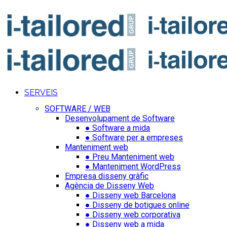
SERVEIS
SOFTWARE / WEB
Desenvolupament de Software
● Software a mida
● Software per a empreses
Manteniment web
● Preu Manteniment web
● Manteniment WordPress
Empresa disseny gràfic
Agència de Disseny Web
● Disseny web Barcelona
● Disseny de botigues online
● Disseny web corporativa
● Disseny web a mida