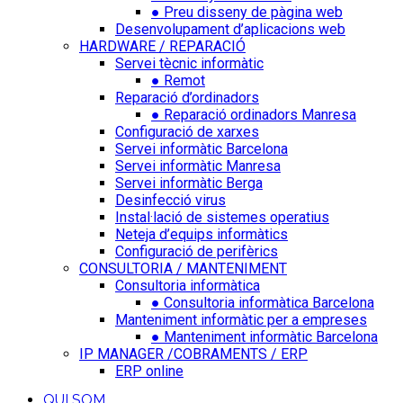
● Preu disseny de pàgina web
Desenvolupament d’aplicacions web
HARDWARE / REPARACIÓ
Servei tècnic informàtic
● Remot
Reparació d’ordinadors
● Reparació ordinadors Manresa
Configuració de xarxes
Servei informàtic Barcelona
Servei informàtic Manresa
Servei informàtic Berga
Desinfecció virus
Instal·lació de sistemes operatius
Neteja d’equips informàtics
Configuració de perifèrics
CONSULTORIA / MANTENIMENT
Consultoria informàtica
● Consultoria informàtica Barcelona
Manteniment informàtic per a empreses
● Manteniment informàtic Barcelona
IP MANAGER /COBRAMENTS / ERP
ERP online
QUI SOM