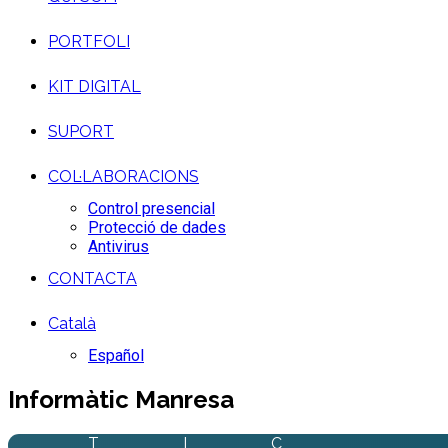
PORTFOLI
KIT DIGITAL
SUPORT
COL·LABORACIONS
Control presencial
Protecció de dades
Antivirus
CONTACTA
Català
Español
Informàtic Manresa
T
I
C