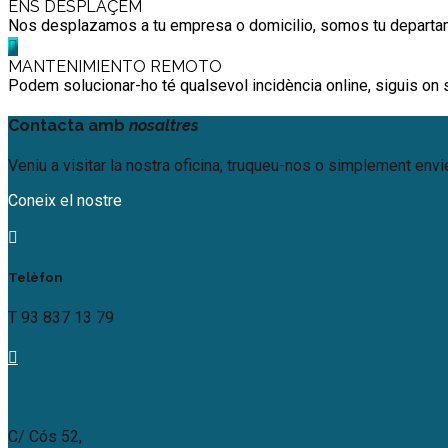
ENS DESPLAÇEM
Nos desplazamos a tu empresa o domicilio, somos tu departam
MANTENIMIENTO REMOTO
Podem solucionar-ho té qualsevol incidència online, siguis on s
Contacta amb
nosaltres
Veniu a visitar la nostra oficina, truqueu-nos o simplement env
Coneix el nostre
ERP online
Telèfon
T 93 837 13 79
Direcció
C/ Cós 52,