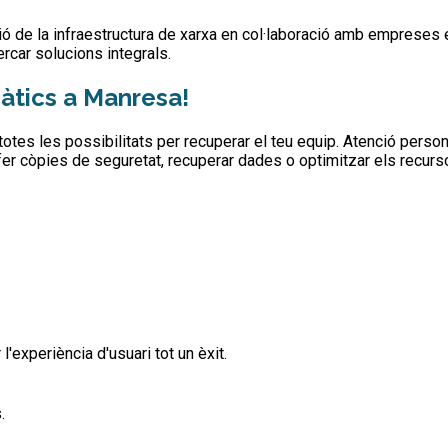
ó de la infraestructura de xarxa en col·laboració amb empreses es
rcar solucions integrals.
àtics a Manresa!
 totes les possibilitats per recuperar el teu equip. Atenció perso
il, fer còpies de seguretat, recuperar dades o optimitzar els recu
experiència d'usuari tot un èxit.
.