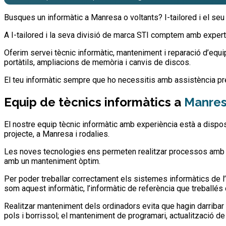
Busques un informàtic a Manresa o voltants? I-tailored i el seu
A I-tailored i la seva divisió de marca STI comptem amb exper
Oferim servei tècnic informàtic, manteniment i reparació d’equips
portàtils, ampliacions de memòria i canvis de discos.
El teu informàtic sempre que ho necessitis amb assistència pr
Equip de tècnics informàtics a
Manresa
El nostre equip tècnic informàtic amb experiència està a dispos
projecte, a Manresa i rodalies.
Les noves tecnologies ens permeten realitzar processos amb més
amb un manteniment òptim.
Per poder treballar correctament els sistemes informàtics de l
som aquest informàtic, l’informàtic de referència que treballés
Realitzar manteniment dels ordinadors evita que hagin darribar
pols i borrissol; el manteniment de programari, actualització de