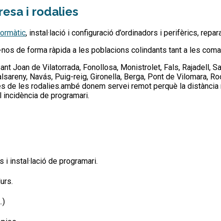
esa i rodalies
ormàtic
, instal·lació i configuració d’ordinadors i perifèrics, rep
r-nos de forma ràpida a les poblacions colindants tant a les co
 Joan de Vilatorrada, Fonollosa, Monistrolet, Fals, Rajadell, San
alsareny, Navás, Puig-reig, Gironella, Berga, Pont de Vilomara, Ro
tres de les rodalies.ambé donem servei remot perquè la distànci
l incidència de programari.
i instal·lació de programari.
urs.
.)