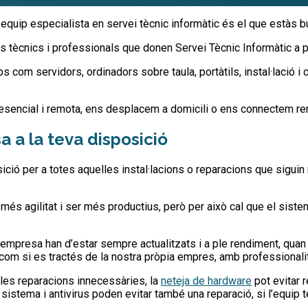
 equip especialista en servei tècnic informàtic és el que estàs b
ts tècnics i professionals que donen Servei Tècnic Informàtic a
 com servidors, ordinadors sobre taula, portàtils, instal·lació i 
esencial i remota, ens desplacem a domicili o ens connectem re
 a la teva disposició
ició per a totes aquelles instal·lacions o reparacions que siguin
 agilitat i ser més productius, però per això cal que el sistem
’empresa han d’estar sempre actualitzats i a ple rendiment, qua
 com si es tractés de la nostra pròpia empres, amb professionali
 les reparacions innecessàries, la
neteja de hardware
pot evitar 
 sistema i antivirus poden evitar també una reparació, si l’equip