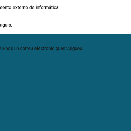
ento externo de informática
iguis.
ieu-nos un correu electrònic quan vulgueu.