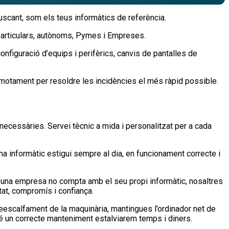
uscant, som els teus informàtics de referència.
 particulars, autònoms, Pymes i Empreses.
configuració d’equips i perifèrics, canvis de pantalles de
motament per resoldre les incidències el més ràpid possible.
 necessàries. Servei tècnic a mida i personalitzat per a cada
a informàtic estigui sempre al dia, en funcionament correcte i
n una empresa no compta amb el seu propi informàtic, nosaltres
tat, compromís i confiança.
reescalfament de la maquinària, mantingues l’ordinador net de
 té un correcte manteniment estalviarem temps i diners.