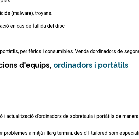
òpies
liciós (malware), troyans.
ció en cas de fallida del disc.
 portàtils, perifèrics i consumibles. Venda dordinadors de segon
acions d'equips,
ordinadors i portàtils
ó i actualització d’ordinadors de sobretaula i portàtils de maner
 problemes a mitjà i llarg termini, des d’I-tailored som especiali