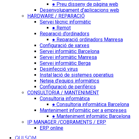
● Preu disseny de pàgina web
Desenvolupament d’aplicacions web
HARDWARE / REPARACIÓ
Servei tècnic informàtic
● Remot
Reparació d’ordinadors
● Reparació ordinadors Manresa
Configuració de xarxes
Servei informàtic Barcelona
Servei informàtic Manresa
Servei informàtic Berga
Desinfecció virus
Instal·lació de sistemes operatius
Neteja d’equips informàtics
Configuració de perifèrics
CONSULTORIA / MANTENIMENT
Consultoria informàtica
● Consultoria informàtica Barcelona
Manteniment informàtic per a empreses
● Manteniment informàtic Barcelona
IP MANAGER /COBRAMENTS / ERP
ERP online
QUI SOM