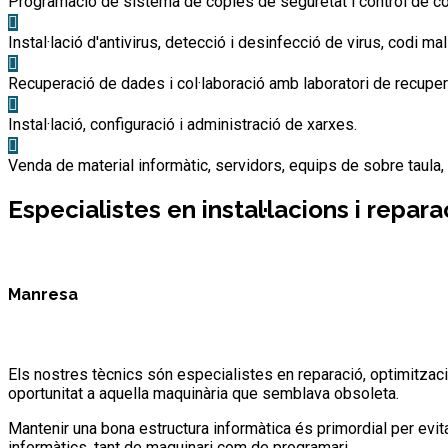
Programació de sistema de còpies de seguretat i control de c
Instal·lació d'antivirus, detecció i desinfecció de virus, codi ma
Recuperació de dades i col·laboració amb laboratori de recupera
Instal·lació, configuració i administració de xarxes.
Venda de material informàtic, servidors, equips de sobre taula,
Especialistes en instal·lacions i repar
Manresa
Els nostres tècnics són especialistes en reparació, optimitzaci
oportunitat a aquella maquinària que semblava obsoleta.
Mantenir una bona estructura informàtica és primordial per evitar
informàtics, tant de maquinari com de programari.