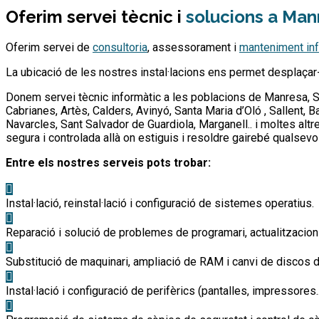
Oferim servei tècnic i
solucions a Manr
Oferim servei de
consultoria
, assessorament i
manteniment inf
La ubicació de les nostres instal·lacions ens permet desplaça
Donem servei tècnic informàtic a les poblacions de Manresa, Sant
Cabrianes, Artès, Calders, Avinyó, Santa Maria d’Oló , Sallent, B
Navarcles, Sant Salvador de Guardiola, Marganell.. i moltes al
segura i controlada allà on estiguis i resoldre gairebé qualsevo
Entre els nostres serveis pots trobar:
Instal·lació, reinstal·lació i configuració de sistemes operatius.
Reparació i solució de problemes de programari, actualitzacions 
Substitució de maquinari, ampliació de RAM i canvi de discos d
Instal·lació i configuració de perifèrics (pantalles, impressores..