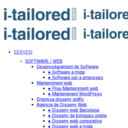
SERVEIS
SOFTWARE / WEB
Desenvolupament de Software
● Software a mida
● Software per a empreses
Manteniment web
● Preu Manteniment web
● Manteniment WordPress
Empresa disseny gràfic
Agència de Disseny Web
● Disseny web Barcelona
● Disseny de botigues online
● Disseny web corporativa
● Disseny web a mida