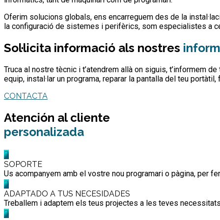
Oferim solucions globals, ens encarreguem des de la instal·laci
la configuració de sistemes i perifèrics, som especialistes a ce
Sol·licita informació als nostres
inform
Truca al nostre tècnic i t’atendrem allà on siguis, t’informem de
equip, instal·lar un programa, reparar la pantalla del teu portàt
CONTACTA
Atención al cliente
personalizada
SOPORTE
Us acompanyem amb el vostre nou programari o pàgina, per fer l'
ADAPTADO A TUS NECESIDADES
Treballem i adaptem els teus projectes a les teves necessitats