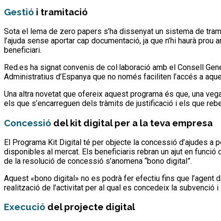
Gestió
i tramitació
Sota el lema de zero papers s’ha dissenyat un sistema de tramitac
l’ajuda sense aportar cap documentació, ja que n’hi haurà prou am
beneficiari.
Red.es ha signat convenis de col·laboració amb el Consell Gener
Administratius d’Espanya que no només faciliten l’accés a aque
Una altra novetat que ofereix aquest programa és que, una vegad
els que s’encarreguen dels tràmits de justificació i els que rebe
Concessió
del kit digital per a la teva empresa
El Programa Kit Digital té per objecte la concessió d’ajudes a
disponibles al mercat. Els beneficiaris rebran un ajut en func
de la resolució de concessió s’anomena “bono digital”.
Aquest «bono digital» no es podrà fer efectiu fins que l’agent d
realització de l’activitat per al qual es concedeix la subvenció i
Execució
del projecte digital