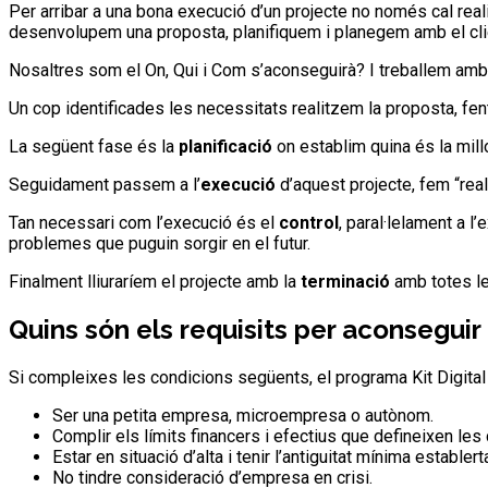
Per arribar a una bona execució d’un projecte no només cal realit
desenvolupem una proposta, planifiquem i planegem amb el client
Nosaltres som el On, Qui i Com s’aconseguirà? I treballem amb
Un cop identificades les necessitats realitzem la proposta, fe
La següent fase és la
planificació
on establim quina és la millo
Seguidament passem a l’
execució
d’aquest projecte, fem “real
Tan necessari com l’execució és el
control
, paral·lelament a 
problemes que puguin sorgir en el futur.
Finalment lliuraríem el projecte amb la
terminació
amb totes le
Quins són els requisits per aconseguir
Si compleixes les condicions següents, el programa Kit Digital 
Ser una petita empresa, microempresa o autònom.
Complir els límits financers i efectius que defineixen le
Estar en situació d’alta i tenir l’antiguitat mínima establer
No tindre consideració d’empresa en crisi.