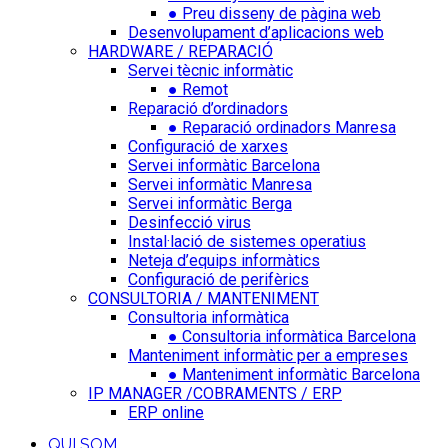
● Preu disseny de pàgina web
Desenvolupament d’aplicacions web
HARDWARE / REPARACIÓ
Servei tècnic informàtic
● Remot
Reparació d’ordinadors
● Reparació ordinadors Manresa
Configuració de xarxes
Servei informàtic Barcelona
Servei informàtic Manresa
Servei informàtic Berga
Desinfecció virus
Instal·lació de sistemes operatius
Neteja d’equips informàtics
Configuració de perifèrics
CONSULTORIA / MANTENIMENT
Consultoria informàtica
● Consultoria informàtica Barcelona
Manteniment informàtic per a empreses
● Manteniment informàtic Barcelona
IP MANAGER /COBRAMENTS / ERP
ERP online
QUI SOM