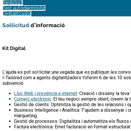
Registra't
Test autodiagnòstic
Digitalitzador
Sol·licitud
d'informació
Kit Digital
L’ajuda es pot sol·licitar una vegada que es publiquin les conv
I-Tailored com a agents digitalitzadors t’oferim 6 de les 10 sol
subvenció.
Lloc Web i presència a internet
: Creació i disseny la teva
Comerç electrònic
: El teu negoci sempre obert, creem la t
Gestió de clients: Optimitza la gestió de les relacions i 
Business Intelligence i Analítica: T’ajudem a dissenyar i 
màrqueting.
Gestió de processos: Digitalitza i automatitza els fluxos d
Factura electrònica: Emet facturació en format estructurat