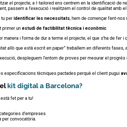
zar el projecte, a I-tailored ens centrem en la identificació de ne
, passem a l’execució i realitzem el control de qualitat amb el 
 tu per
identificar les necessitats
, hem de començar fent-nos 
nt primer un
estudi de factibilitat tècnica i econòmic
.
r manera i forma de dur a terme el projecte, el que s’ha de fer i 
itat allò que està escrit en paper” treballem en diferents fases, 
l’execució, despleguem l’entorn de proves per mesurar el progré
s especificacions tècniques pactades perquè el client pugui
av
 el
kit digital a Barcelona?
està fet per a tu!
s categories d’empreses.
ta per convocatòria.