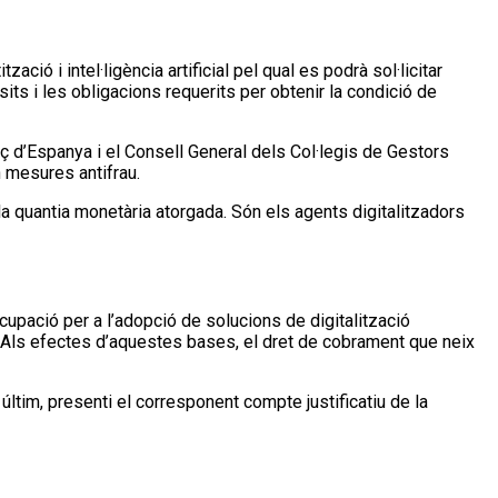
ió i intel·ligència artificial pel qual es podrà sol·licitar
sits i les obligacions requerits per obtenir la condició de
ç d’Espanya i el Consell General dels Col·legis de Gestors
 mesures antifrau.
la quantia monetària atorgada. Són els agents digitalitzadors
upació per a l’adopció de solucions de digitalització
. Als efectes d’aquestes bases, el dret de cobrament que neix
últim, presenti el corresponent compte justificatiu de la