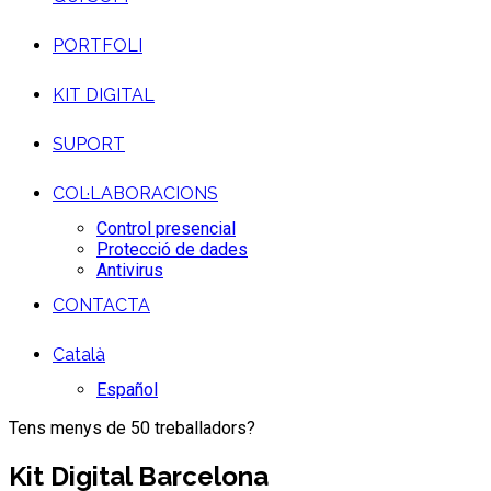
PORTFOLI
KIT DIGITAL
SUPORT
COL·LABORACIONS
Control presencial
Protecció de dades
Antivirus
CONTACTA
Català
Español
Tens menys de 50 treballadors?
Kit Digital Barcelona