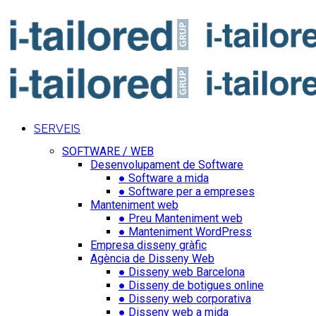
SERVEIS
SOFTWARE / WEB
Desenvolupament de Software
● Software a mida
● Software per a empreses
Manteniment web
● Preu Manteniment web
● Manteniment WordPress
Empresa disseny gràfic
Agència de Disseny Web
● Disseny web Barcelona
● Disseny de botigues online
● Disseny web corporativa
● Disseny web a mida