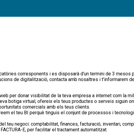
ocatòries corresponents i es disposarà d’un termini de 3 mesos per
ucions de digitalització, contacta amb nosaltres i t’informarem de
 web per donar visibilitat de la teva empresa a internet com la mi
eva botiga virtual, ofereix els teus productes o serveis siguin on 
oportunitats comercials amb els teus clients.
creem el teu BI perquè tinguis el conjunt de processos i tecnologi
el teu negoci: comptabilitat, finances, facturació, inventari, com
 FACTURA-E, per facilitar el tractament automatitzat.