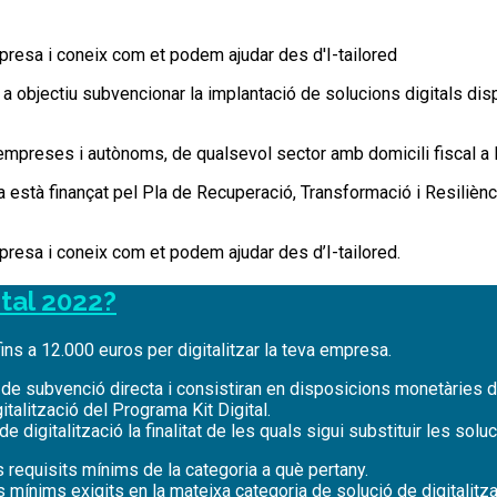
mpresa i coneix com et podem ajudar des d'I-tailored
m a objectiu subvencionar la implantació de solucions digitals dis
roempreses i autònoms, de qualsevol sector amb domicili fiscal a
 està finançat pel Pla de Recuperació, Transformació i Resilièn
mpresa i coneix com et podem ajudar des d’I-tailored.
ital 2022?
ns a 12.000 euros per digitalitzar la teva empresa.
ió de subvenció directa i consistiran en disposicions monetàries 
italització del Programa Kit Digital.
digitalització la finalitat de les quals sigui substituir les sol
 requisits mínims de la categoria a què pertany.
s mínims exigits en la mateixa categoria de solució de digitalitz