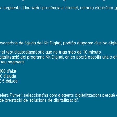
ns següents: Lloc web i presència a internet, comerç electrònic, g
catòria de l’ajuda del Kit Digital, podràs disposar d’un bo digita
 el test d’autodiagnòstic que no triga més de 10 minuts.
italització del programa Kit Digital, on es podrà escollir una o d
l teu segment:
00 d’ajut
0 d’ajuda
0 € dajuda
Acelera Pyme i selecciona’ns com a agents digitalitzadors perquè
e prestació de solucions de digitalització”.