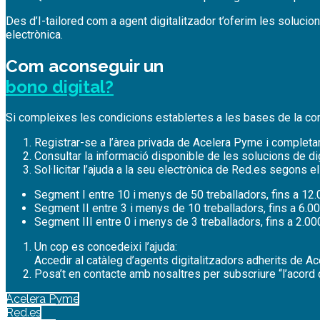
Des d’I-tailored com a agent digitalitzador t’oferim les solucio
electrònica.
Com aconseguir un
bono digital?
Si compleixes les condicions establertes a les bases de la convo
Registrar-se a l’àrea privada de Acelera Pyme i completar
Consultar la informació disponible de les solucions de dig
Sol·licitar l’ajuda a la seu electrònica de Red.es segons e
Segment I entre 10 i menys de 50 treballadors, fins a 12.0
Segment II entre 3 i menys de 10 treballadors, fins a 6.00
Segment III entre 0 i menys de 3 treballadors, fins a 2.00
Un cop es concedeixi l’ajuda:
Accedir al catàleg d’agents digitalitzadors adherits de 
Posa’t en contacte amb nosaltres per subscriure “l’acord d
Acelera Pyme
Red.es