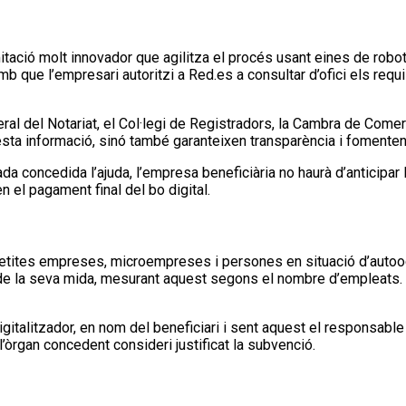
ió molt innovador que agilitza el procés usant eines de robotitzac
b que l’empresari autoritzi a Red.es a consultar d’ofici els requi
al del Notariat, el Col·legi de Registradors, la Cambra de Comer
sta informació, sinó també garanteixen transparència i fomenten
a concedida l’ajuda, l’empresa beneficiària no haurà d’anticipar 
n el pagament final del bo digital.
 petites empreses, microempreses i persones en situació d’autooc
ió de la seva mida, mesurant aquest segons el nombre d’empleats
igitalitzador, en nom del beneficiari i sent aquest el responsable 
 l’òrgan concedent consideri justificat la subvenció.