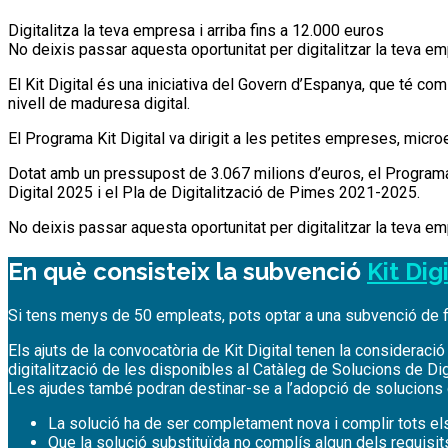
Digitalitza la teva empresa i arriba fins a 12.000 euros
No deixis passar aquesta oportunitat per digitalitzar la teva e
El Kit Digital és una iniciativa del Govern d’Espanya, que té co
nivell de maduresa digital.
El Programa Kit Digital va dirigit a les petites empreses, mic
Dotat amb un pressupost de 3.067 milions d’euros, el Programa
Digital 2025 i el Pla de Digitalització de Pimes 2021-2025.
No deixis passar aquesta oportunitat per digitalitzar la teva e
En què consisteix la subvenció
Kit Dig
Si tens menys de 50 empleats, pots optar a una subvenció de fi
Els ajuts de la convocatòria de Kit Digital tenen la considerac
digitalització de les disponibles al Catàleg de Solucions de Dig
Les ajudes també podran destinar-se a l’adopció de solucions de 
La solució ha de ser completament nova i complir tots els
Que la solució substituïda no complís algun dels requisit