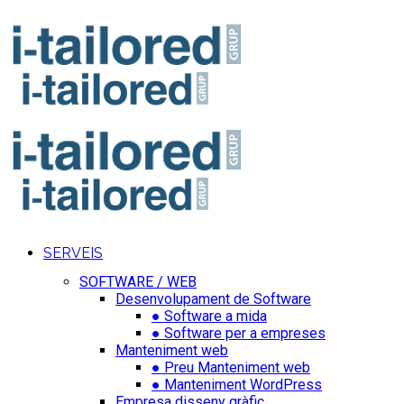
SERVEIS
SOFTWARE / WEB
Desenvolupament de Software
● Software a mida
● Software per a empreses
Manteniment web
● Preu Manteniment web
● Manteniment WordPress
Empresa disseny gràfic