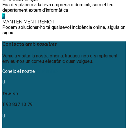
Ens desplacem a la teva empresa o domicili, som el teu
departament extern d'informàtica
MANTENIMENT REMOT
Podem solucionar-ho té qualsevol incidència online, siguis on
siguis.
Contacta amb
nosaltres
Veniu a visitar la nostra oficina, truqueu-nos o simplement
envieu-nos un correu electrònic quan vulgueu.
Coneix el nostre
ERP online
Telèfon
T 93 837 13 79
Direcció