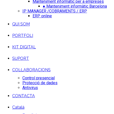
Manteniment informàtic per a empreses
● Manteniment informàtic Barcelona
IP MANAGER /COBRAMENTS / ERP
ERP online
QUI SOM
PORTFOLI
KIT DIGITAL
SUPORT
COL·LABORACIONS
Control presencial
Protecció de dades
Antivirus
CONTACTA
Català