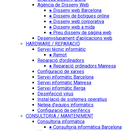
Agència de Disseny Web
● Disseny web Barcelona
● Disseny de botigues online
● Disseny web corporativa
● Disseny web a mida
● Preu disseny de pàgina web
Desenvolupament d’aplicacions web
HARDWARE / REPARACIÓ
Servei tècnic informàtic
● Remot
Reparació d’ordinadors
● Reparació ordinadors Manresa
Configuració de xarxes
Servei informàtic Barcelona
Servei informàtic Manresa
Servei informàtic Berga
Desinfecció virus
Instal·lació de sistemes operatius
Neteja d’equips informàtics
Configuració de perifèrics
CONSULTORIA / MANTENIMENT
Consultoria informàtica
● Consultoria informàtica Barcelona