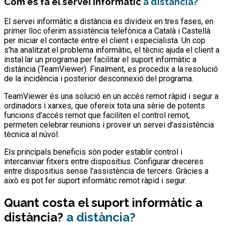
Com es fa el servei informàtic
a distància?
El servei informàtic a distància es divideix en tres fases, en
primer lloc oferim assistència telefònica a Català i Castellà
per iniciar el contacte entre el client i especialista. Un cop
s’ha analitzat el problema informàtic, el tècnic ajuda el client a
instal·lar un programa per facilitar el suport informàtic a
distància (TeamViewer). Finalment, es procedix a la resolució
de la incidència i posterior desconnexió del programa.
TeamViewer és una solució en un accés remot ràpid i segur a
ordinadors i xarxes, que ofereix tota una sèrie de potents
funcions d’accés remot que faciliten el control remot,
permeten celebrar reunions i proveir un servei d’assistència
tècnica al núvol.
Els principals beneficis són poder establir control i
intercanviar fitxers entre dispositius. Configurar dreceres
entre dispositius sense l’assistència de tercers. Gràcies a
això es pot fer suport informàtic remot ràpid i segur.
Quant costa el suport informàtic a
distància?
a distància?