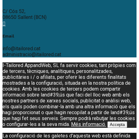
C/ Cós 52,
08650 Sallent (BCN)
Email
info@itailored.cat
administracio@itailored.cat
I-Tailored AppandWeb, SL fa servir cookies, tant pròpies com
de tercers, tècniques, analítiques, personalitzades,
publicitàries i / o afiliats, per oferir les diferents finalitats
mostrades a la configuració, situada en la nostra política de
cookies. Amb les cookies de tercers podem compartir
informació sobre land#39;ús que faci del lloc web amb els
nostres partners de xarxes socials, publicitat o anàlisi web,
els quals poden combinar-la amb una altra informació que els
hagi proporcionat o que hagin recopilat a partir de land#39;ús
que hagi fet seus serveis. Sempre podrà rebutjar les cookies
o configurar-les a la seva mida.
Més informació.
Accepta
La configuració de les galetes d'aquesta web està definida