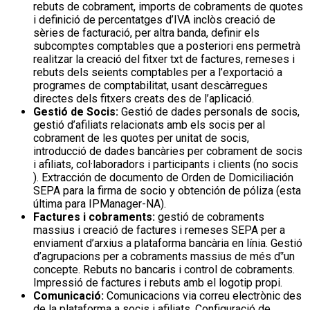
rebuts de cobrament, imports de cobraments de quotes
i definició de percentatges d’IVA inclòs creació de
sèries de facturació, per altra banda, definir els
subcomptes comptables que a posteriori ens permetrà
realitzar la creació del fitxer txt de factures, remeses i
rebuts dels seients comptables per a l’exportació a
programes de comptabilitat, usant descàrregues
directes dels fitxers creats des de l’aplicació.
Gestió de Socis:
Gestió de dades personals de socis,
gestió d’afiliats relacionats amb els socis per al
cobrament de les quotes per unitat de socis,
introducció de dades bancàries per cobrament de socis
i afiliats, col·laboradors i participants i clients (no socis
). Extracción de documento de Orden de Domiciliación
SEPA para la firma de socio y obtención de póliza (esta
última para IPManager-NA).
Factures i cobraments:
gestió de cobraments
massius i creació de factures i remeses SEPA per a
enviament d’arxius a plataforma bancària en línia. Gestió
d’agrupacions per a cobraments massius de més d‟un
concepte. Rebuts no bancaris i control de cobraments.
Impressió de factures i rebuts amb el logotip propi.
Comunicació:
Comunicacions via correu electrònic des
de la plataforma a socis i afiliats. Configuració de