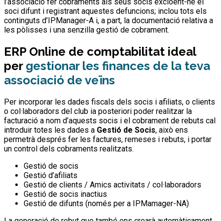
l’associació fer cobraments als seus socis excloent-ne el
soci difunt i registrant aquestes defuncions; inclou tots els
continguts d’IPManager-A i, a part, la documentació relativa a
les pòlisses i una senzilla gestió de cobrament.
ERP Online de comptabilitat ideal
per
gestionar les finances de la teva
associació de veïns
Per incorporar les dades fiscals dels socis i afiliats, o clients
o col·laboradors del club ia posteriori poder realitzar la
facturació a nom d’aquests socis i el cobrament de rebuts cal
introduir totes les dades a
Gestió de Socis
, això ens
permetrà després fer les factures, remeses i rebuts, i portar
un control dels cobraments realitzats.
Gestió de socis
Gestió d’afiliats
Gestió de clients / Amics activitats / col·laboradors
Gestió de socis inactius
Gestió de difunts (només per a IPMamager-NA)
La generació de rebut que també ens crearà automàticament