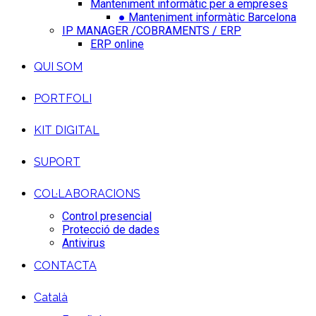
Manteniment informàtic per a empreses
● Manteniment informàtic Barcelona
IP MANAGER /COBRAMENTS / ERP
ERP online
QUI SOM
PORTFOLI
KIT DIGITAL
SUPORT
COL·LABORACIONS
Control presencial
Protecció de dades
Antivirus
CONTACTA
Català