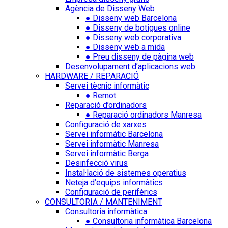
Agència de Disseny Web
● Disseny web Barcelona
● Disseny de botigues online
● Disseny web corporativa
● Disseny web a mida
● Preu disseny de pàgina web
Desenvolupament d’aplicacions web
HARDWARE / REPARACIÓ
Servei tècnic informàtic
● Remot
Reparació d’ordinadors
● Reparació ordinadors Manresa
Configuració de xarxes
Servei informàtic Barcelona
Servei informàtic Manresa
Servei informàtic Berga
Desinfecció virus
Instal·lació de sistemes operatius
Neteja d’equips informàtics
Configuració de perifèrics
CONSULTORIA / MANTENIMENT
Consultoria informàtica
● Consultoria informàtica Barcelona