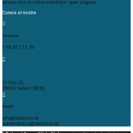
envieu-nos un correu electrònic quan vulgueu.
Coneix el nostre
ERP online
Telèfon
T 93 837 13 79
Direcció
C/ Cós 52,
08650 Sallent (BCN)
Email
info@itailored.cat
administracio@itailored.cat