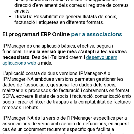
direcció d’enviament dels correus i registre de correus
enviats.
Llistats:
Possibilitat de generar llistats de socis,
facturació i etiquetes en diferents formats.
El programari ERP Online
per a associacions
IPManager és una aplicació bàsica, efectiva, segura i
funcional.
Trieu la versió que més s’adapti a les vostres
necessitats.
Des de I-Tailored creem i
desenvolupem
aplicacions web
a mida.
L’aplicació consta de dues versions IPManager-A o
IPManager-NA ambdues versions permeten gestionar les
dades de l’associació, gestionar les dades dels socis,
realitzar els processos de facturació i cobraments en format
SEPA, extreure llistats de socis i facturació, comunicació amb
socis i crear el fitxer de traspàs a la comptabilitat de factures,
remeses i rebuts.
IPManager-NA és la versió de l’IPManager específica per a
associacions de veïns amb secció de defuncions, en aquest
cas és un cobrament recurrent específic que facilita a