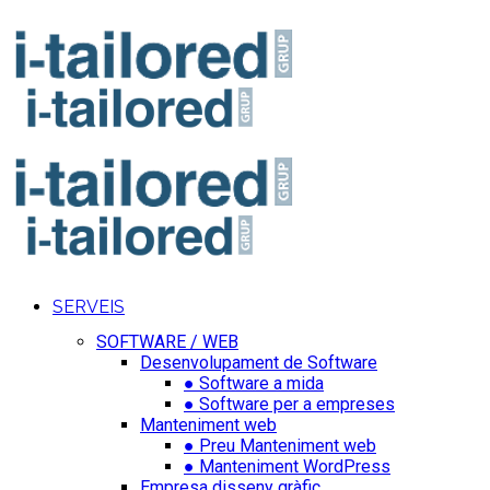
SERVEIS
SOFTWARE / WEB
Desenvolupament de Software
● Software a mida
● Software per a empreses
Manteniment web
● Preu Manteniment web
● Manteniment WordPress
Empresa disseny gràfic