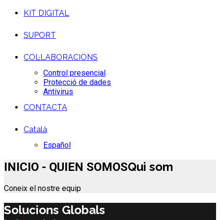
KIT DIGITAL
SUPORT
COL·LABORACIONS
Control presencial
Protecció de dades
Antivirus
CONTACTA
Català
Español
Qui som
INICIO - QUIEN SOMOS
Coneix el nostre equip
Solucions Globals