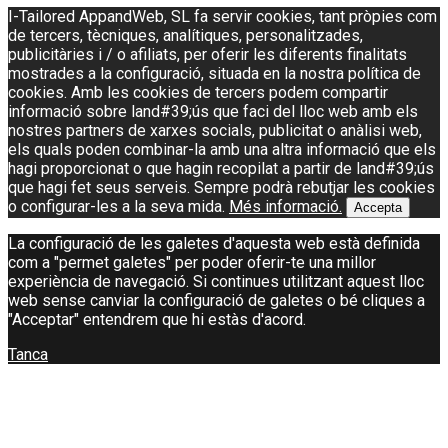
I-Tailored AppandWeb, SL fa servir cookies, tant pròpies com
de tercers, tècniques, analítiques, personalitzades,
publicitàries i / o afiliats, per oferir les diferents finalitats
mostrades a la configuració, situada en la nostra política de
cookies. Amb les cookies de tercers podem compartir
informació sobre land#39;ús que faci del lloc web amb els
nostres partners de xarxes socials, publicitat o anàlisi web,
els quals poden combinar-la amb una altra informació que els
hagi proporcionat o que hagin recopilat a partir de land#39;ús
que hagi fet seus serveis. Sempre podrà rebutjar les cookies
o configurar-les a la seva mida.
Més informació.
Accepta
La configuració de les galetes d'aquesta web està definida
com a "permet galetes" per poder oferir-te una millor
experiència de navegació. Si continues utilitzant aquest lloc
web sense canviar la configuració de galetes o bé cliques a
"Acceptar" entendrem que hi estàs d'acord.
Tanca