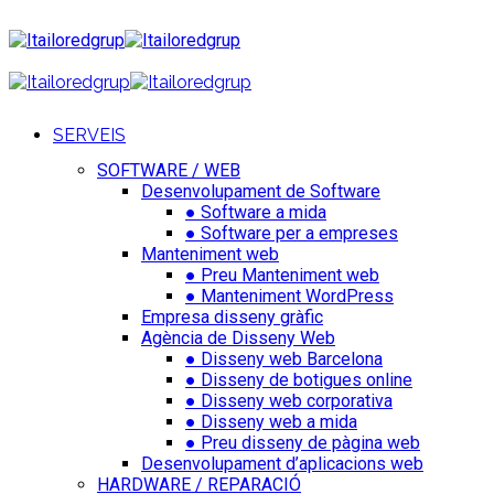
SERVEIS
SOFTWARE / WEB
Desenvolupament de Software
● Software a mida
● Software per a empreses
Manteniment web
● Preu Manteniment web
● Manteniment WordPress
Empresa disseny gràfic
Agència de Disseny Web
● Disseny web Barcelona
● Disseny de botigues online
● Disseny web corporativa
● Disseny web a mida
● Preu disseny de pàgina web
Desenvolupament d’aplicacions web
HARDWARE / REPARACIÓ