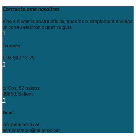
Contacta
amb nosaltres
Vine a visitar la nostra oficina, truca ‘ns o simplement envia’ns
un correu electrònic quan vulguis.
Truca’ns
T 93 837 13 79
Adreça
c/ Cos, 52 baixos
08650, Sallent
Email
info@itailored.cat
administracio@itailored.cat