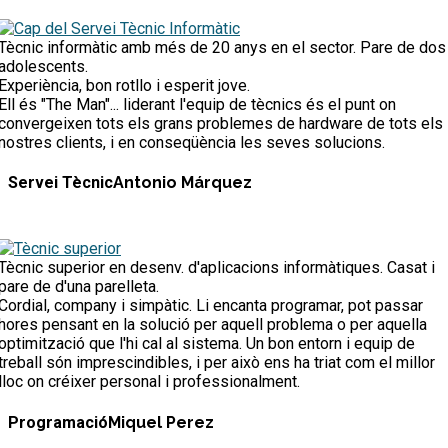
Tècnic informàtic amb més de 20 anys en el sector. Pare de dos
adolescents.
Experiència, bon rotllo i esperit jove.
Ell és "The Man"... liderant l'equip de tècnics és el punt on
convergeixen tots els grans problemes de hardware de tots els
nostres clients, i en conseqüència les seves solucions.
Servei Tècnic
Antonio Márquez
Tècnic superior en desenv. d'aplicacions informàtiques. Casat i
pare de d'una parelleta.
Cordial, company i simpàtic. Li encanta programar, pot passar
hores pensant en la solució per aquell problema o per aquella
optimització que l'hi cal al sistema. Un bon entorn i equip de
treball són imprescindibles, i per això ens ha triat com el millor
lloc on créixer personal i professionalment.
Programació
Miquel Perez