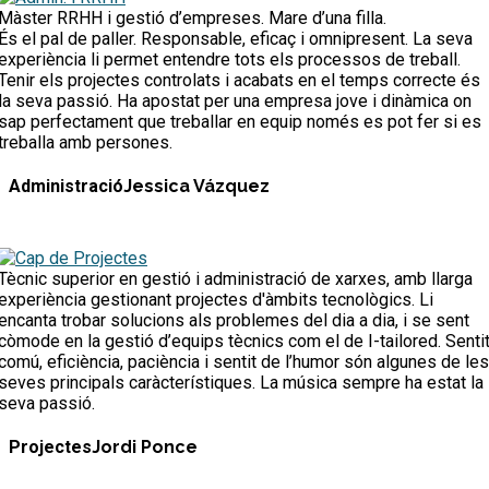
Màster RRHH i gestió d’empreses. Mare d’una filla.
És el pal de paller. Responsable, eficaç i omnipresent. La seva
experiència li permet entendre tots els processos de treball.
Tenir els projectes controlats i acabats en el temps correcte és
la seva passió. Ha apostat per una empresa jove i dinàmica on
sap perfectament que treballar en equip només es pot fer si es
treballa amb persones.
Administració
Jessica Vázquez
Tècnic superior en gestió i administració de xarxes, amb llarga
experiència gestionant projectes d'àmbits tecnològics. Li
encanta trobar solucions als problemes del dia a dia, i se sent
còmode en la gestió d’equips tècnics com el de I-tailored. Senti
comú, eficiència, paciència i sentit de l’humor són algunes de les
seves principals caràcterístiques. La música sempre ha estat la
seva passió.
Projectes
Jordi Ponce