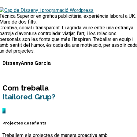
Tècnica Superior en gràfica publicitària, experiència laboral a UK.
Mare de dos fills.
Creativa, social i transparent. Li agrada viure entre una estranya
barreja d’aventura controlada: viatjar, l’art, i les relacions
personals son les fonts que més l’inspiren. Treballar en equip i
amb sentit del humor, és cada dia una motivació, per assolir cad
un del projectes.
Disseny
Anna Garcia
Com treballa
Itailored Grup?
Projectes desafiants
Treballem els projectes de manera proactiva amb