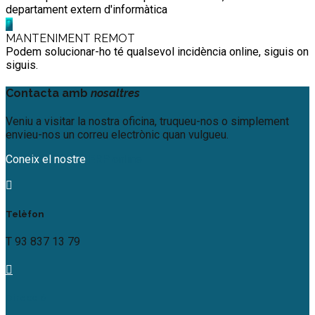
departament extern d'informàtica
MANTENIMENT REMOT
Podem solucionar-ho té qualsevol incidència online, siguis on
siguis.
Contacta amb
nosaltres
Veniu a visitar la nostra oficina, truqueu-nos o simplement
envieu-nos un correu electrònic quan vulgueu.
Coneix el nostre
ERP online
Telèfon
T 93 837 13 79
Direcció