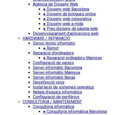
Agència de Disseny Web
● Disseny web Barcelona
● Disseny de botigues online
● Disseny web corporativa
● Disseny web a mida
● Preu disseny de pàgina web
Desenvolupament d’aplicacions web
HARDWARE / REPARACIÓ
Servei tècnic informàtic
● Remot
Reparació d’ordinadors
● Reparació ordinadors Manresa
Configuració de xarxes
Servei informàtic Barcelona
Servei informàtic Manresa
Servei informàtic Berga
Desinfecció virus
Instal·lació de sistemes operatius
Neteja d’equips informàtics
Configuració de perifèrics
CONSULTORIA / MANTENIMENT
Consultoria informàtica
● Consultoria informàtica Barcelona