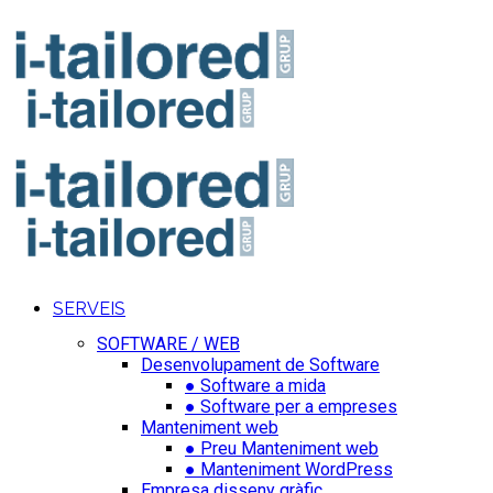
SERVEIS
SOFTWARE / WEB
Desenvolupament de Software
● Software a mida
● Software per a empreses
Manteniment web
● Preu Manteniment web
● Manteniment WordPress
Empresa disseny gràfic