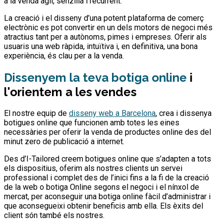
a la venda àgil, senzilla i recurrent.
La creació i el disseny d’una potent plataforma de comerç
electrònic es pot convertir en un dels motors de negoci més
atractius tant per a autònoms, pimes i empreses. Oferir als
usuaris una web ràpida, intuïtiva i, en definitiva, una bona
experiència, és clau per a la venda.
Dissenyem la teva botiga online
i
l'orientem a les vendes
El nostre equip de
disseny web a Barcelona
, ​​crea i dissenya
botigues online que funcionen amb totes les eines
necessàries per oferir la venda de productes online des del
minut zero de publicació a internet.
Des d’I-Tailored creem botigues online que s’adapten a tots
els dispositius, oferim als nostres clients un servei
professional i complet des de l’inici fins a la fi de la creació
de la web o botiga Online segons el negoci i el nínxol de
mercat, per aconseguir una botiga online fàcil d’administrar i
que aconsegueixi obtenir beneficis amb ella. Els èxits del
client són també els nostres.